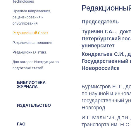
Technologies
Редакционны
Правила направления,
рецензирования и
Председатель
опубликования
Туричин
Г.А.
, док
Редакционный Совет
Петербургский го
Редакционная коллегия
университет
Редакционная этика
Кондратьев С.И., 
Государственный м
Для авторов Инструкция по
Новороссийск
подготовке статей
БИБЛИОТЕКА
Бурмистров Е. Г., д
ЖУРНАЛА
по научной и иннов
государственный ун
ИЗДАТЕЛЬСТВО
Новгород
И.Г. Малыгин, д.т.н
FAQ
транспорта им. Н.С