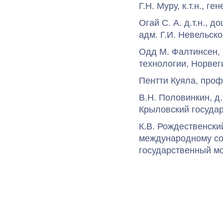
Г.Н. Муру, к.т.н., 
Огай С. А. д.т.н., 
адм. Г.И. Невельско
Одд М. Фалтинсен, 
технологии, Норвег
Пентти Куяла, проф
В.Н. Половинкин, д.
Крыловский госуда
К.В. Рождественский
международному сот
государственный мо
© 2002-2014
НИЦ "МОРИНТЕХ"